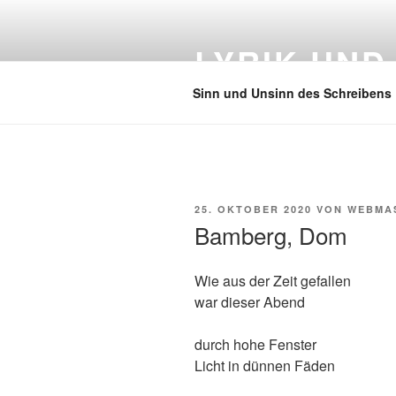
Zum
Inhalt
LYRIK UND
springen
Sinn und Unsinn des Schreibens
VERÖFFENTLICHT
25. OKTOBER 2020
VON
WEBMA
AM
Bamberg, Dom
Wie aus der Zeit gefallen
war dieser Abend
durch hohe Fenster
Licht in dünnen Fäden