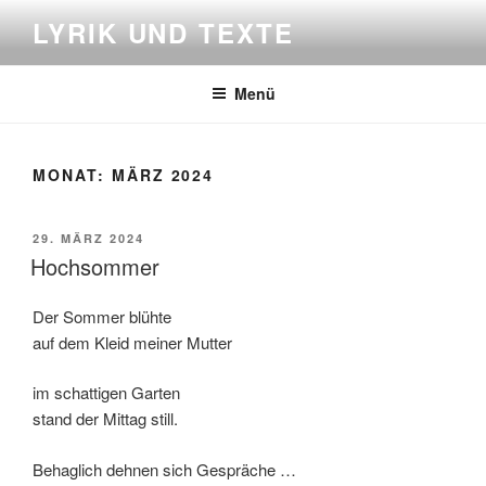
Zum
LYRIK UND TEXTE
Inhalt
springen
Menü
MONAT:
MÄRZ 2024
VERÖFFENTLICHT
29. MÄRZ 2024
AM
Hochsommer
Der Sommer blühte
auf dem Kleid meiner Mutter
im schattigen Garten
stand der Mittag still.
Behaglich dehnen sich Gespräche …